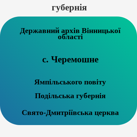
губернія
Державний архів Вінницької
області
с. Черемошне
Ямпільського повіту
Подільська губернія
Свято-Дмитріївська церква