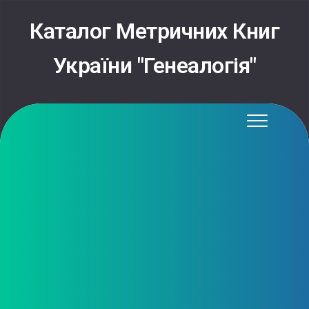
Skip
to
Каталог Метричних Книг
content
України "Генеалогія"