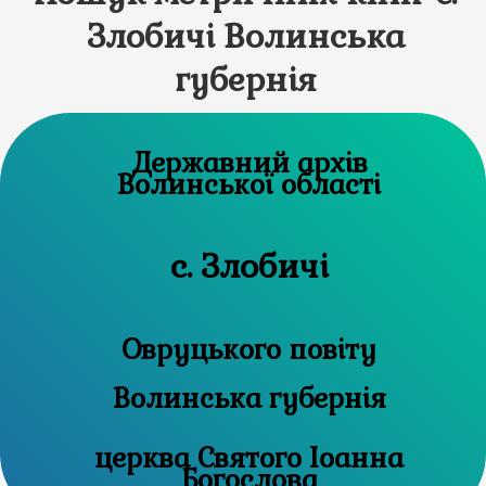
Злобичі Волинська
губернія
Державний архів
Волинської області
с. Злобичі
Овруцького повіту
Волинська губернія
церква Святого Іоанна
Богослова