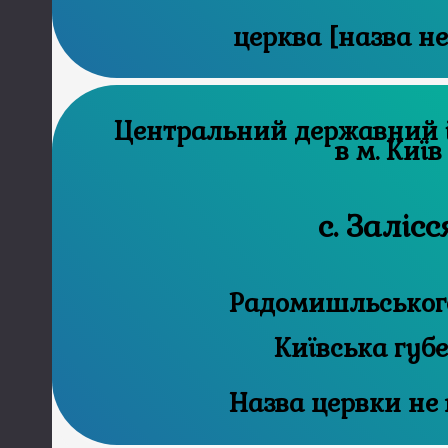
церква [назва н
Центральний державний історичний архів
в м. Київ
с. Залісс
Радомишльського
Київська губ
Назва цервки не