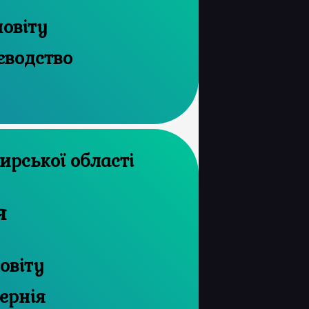
повіту
єводство
рхів Житомирської області
я
овіту
ернія