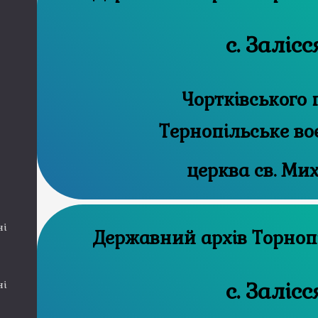
с. Залісс
Чортківського 
Тернопільське во
церква св. Ми
ні
Державний ар
с. Залісс
ні