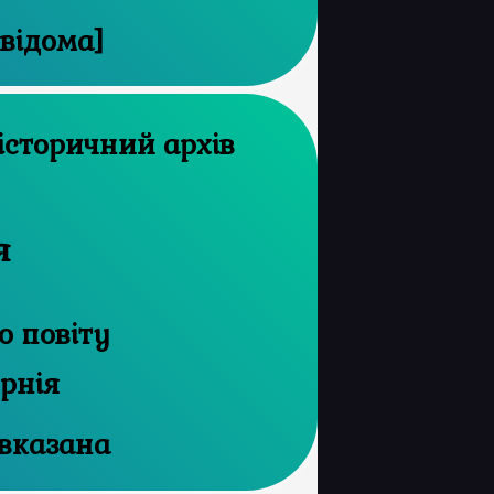
евідома]
я
 повіту
ернія
 вказана