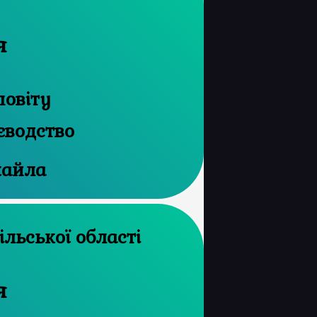
я
повіту
єводство
хайла
хів Торнопільської області
я