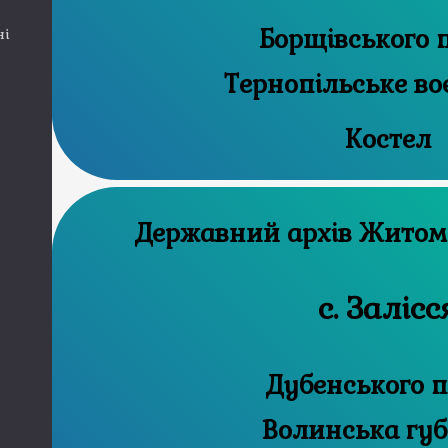
Борщівського 
ні
Тернопільське во
Костел
Державний а
с. Залісс
Дубенського п
Волинська губ