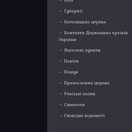
Блог
Губернії
Католицька церква
Контакти Державних архівів
України
Населені пункти
Повіти
Пошук
Православна церква
Ревізькі казки
Синагоги
Сповідні відомості