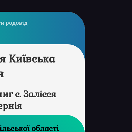
и родовід
ся Київська
я
г с. Залісся
ернія
хів Торнопільської області