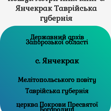
Янчекрак Таврійська
губернія
Державний архів
Запорозької області
с. Янчекрак
Мелітопольського повіту
Таврійська губернія
церква Покрови Пресвятої
Богородиці