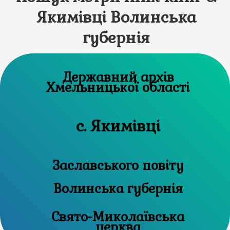
Якимівці Волинська
губернія
Державний архів
Хмельницької області
с. Якимівці
Заславського повіту
Волинська губернія
Свято-Миколаївська
церква