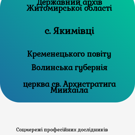
Державний архів
Житомирської області
с. Якимівці
Кременецького повіту
Волинська губернія
церква св. Архистратига
Миихаїла
Соцмережі професійних дослідників