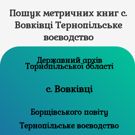
Пошук метричних книг с.
Вовківці Тернопільське
воєводство
Державний архів
Торнопільської області
с. Вовківці
Борщівського повіту
Тернопільське воєводство