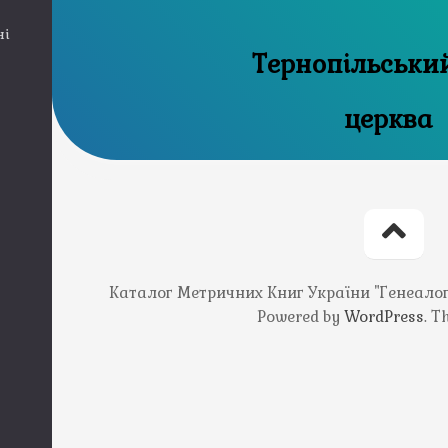
ні
Тернопільськи
церква
Каталог Метричних Книг України "Генеалогія
Powered by
WordPress
. 