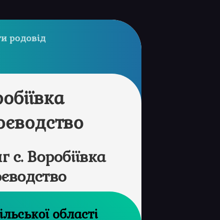
и родовід
робіївка
оєводство
 с. Воробіївка
оєводство
хів Торнопільської області