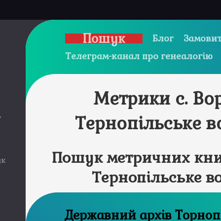
Пошук
Блог
Замовит
Телеграм-канал про генеалогію
Метрики с. Во
и
Тернопільське в
Пошук метричних книг
ук
Тернопільське в
Державний ар