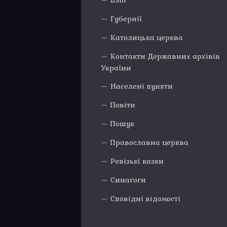
Блог
Губернії
Католицька церква
Контакти Державних архівів
України
Населені пункти
Повіти
Пошук
Православна церква
Ревізькі казки
Синагоги
Сповідні відомості