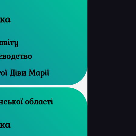
вка
овіту
єводство
ої Діви Марії
 архів Волинської області
вка