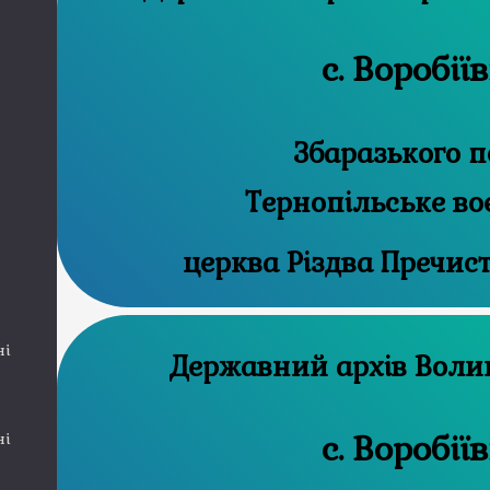
с. Воробії
Збаразького п
Тернопільське во
церква Різдва Пречист
ні
Державний
с. Воробії
ні