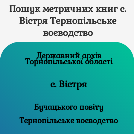
Пошук метричних книг с.
Вістря Тернопільське
воєводство
Державний архів
Торнопільської області
с. Вістря
Бучацького повіту
Тернопільське воєводство