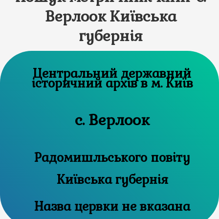
Верлоок Київська
губернія
Центральний державний
історичний архів в м. Київ
с. Верлоок
Радомишльського повіту
Київська губернія
Назва цервки не вказана