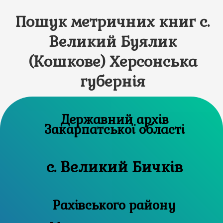
Пошук метричних книг с.
Великий Буялик
(Кошкове) Херсонська
губернія
Державний архів
Закарпатської області
с. Великий Бичків
Рахівського району