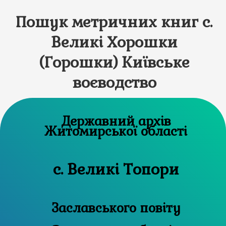
Пошук метричних книг с.
Великі Хорошки
(Горошки) Київське
воєводство
Державний архів
Житомирської області
с. Великі Топори
Заславського повіту