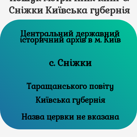
Сніжки Київська губернія
Центральний державний
історичний архів в м. Київ
с. Сніжки
Таращанського повіту
Київська губернія
Назва цервки не вказана