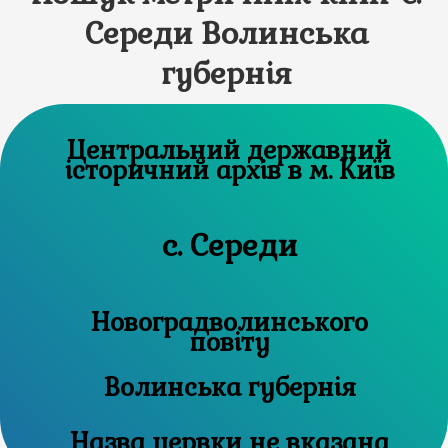
Середи Волинська
губернія
Центральний державний
історичний архів в м. Київ
с. Середи
Новоградволинського
повіту
Волинська губернія
Назва цервки не вказана