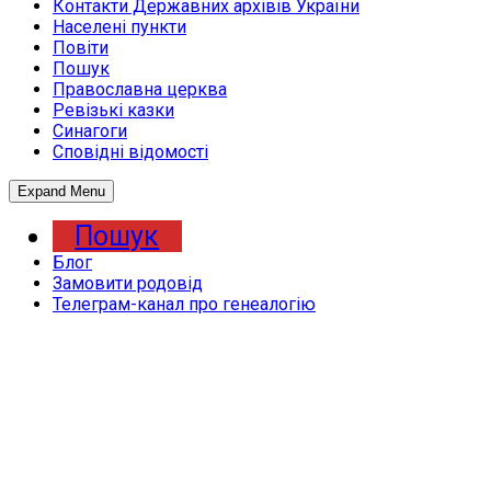
Контакти Державних архівів України
Населені пункти
Повіти
Пошук
Православна церква
Ревізькі казки
Синагоги
Сповідні відомості
Expand Menu
Пошук
Блог
Замовити родовід
Телеграм-канал про генеалогію