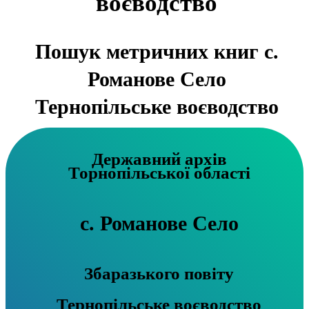
воєводство
Пошук метричних книг с.
Романове Село
Тернопільське воєводство
Державний архів
Торнопільської області
с. Романове Село
Збаразького повіту
Тернопільське воєводство