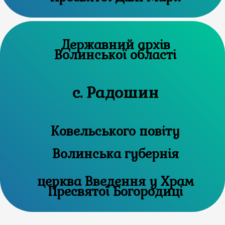
Державний архів
Волинської області
с. Радошин
Ковельського повіту
Волинська губернія
церква Введення у Храм
Пресвятої Богородиці