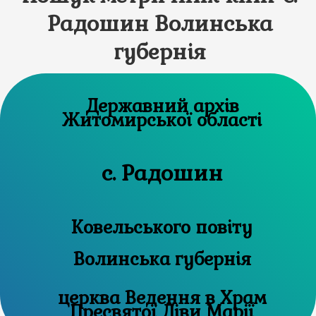
Радошин Волинська
губернія
Державний архів
Житомирської області
с. Радошин
Ковельського повіту
Волинська губернія
церква Ведення в Храм
Пресвятої Діви Марії