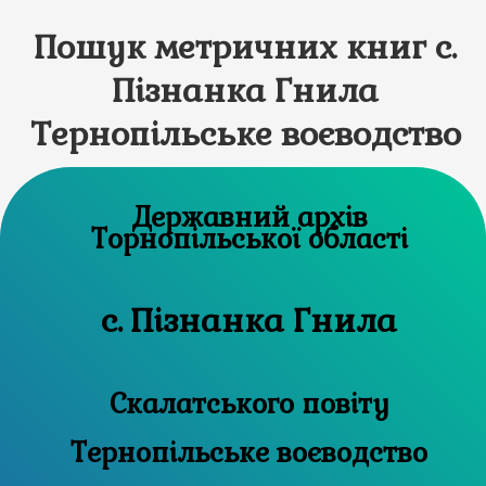
Пошук метричних книг с.
Пізнанка Гнила
Тернопільське воєводство
Державний архів
Торнопільської області
с. Пізнанка Гнила
Скалатського повіту
Тернопільське воєводство