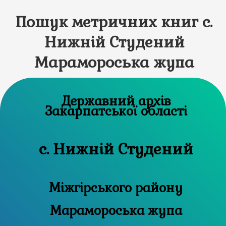
Пошук метричних книг с.
Нижній Студений
Марамороська жупа
Державний архів
Закарпатської області
с. Нижній Студений
Міжгірського району
Марамороська жупа