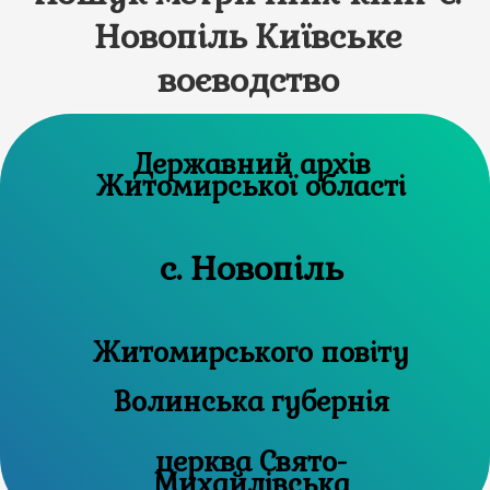
Новопіль Київське
воєводство
Державний архів
Житомирської області
с. Новопіль
Житомирського повіту
Волинська губернія
церква Свято-
Михайлівська