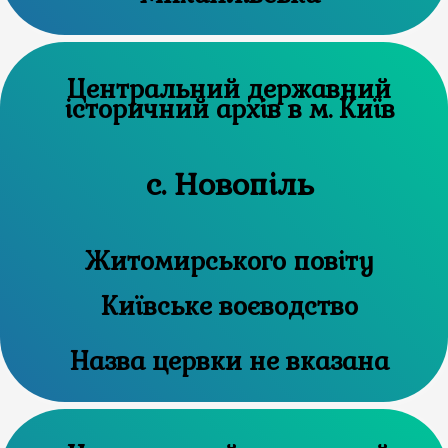
Центральний державний
історичний архів в м. Київ
с. Новопіль
Житомирського повіту
Київське воєводство
Назва цервки не вказана