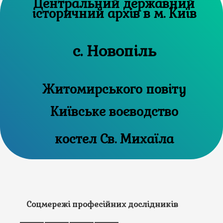
Центральний державний
історичний архів в м. Київ
с. Новопіль
Житомирського повіту
Київське воєводство
костел Св. Михаїла
Соцмережі професійних дослідників