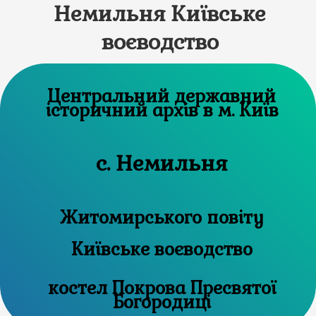
Немильня Київське
воєводство
Центральний державний
історичний архів в м. Київ
с. Немильня
Житомирського повіту
Київське воєводство
костел Покрова Пресвятої
Богородиці