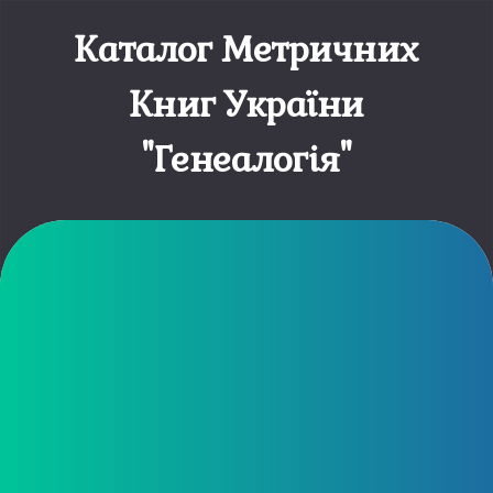
Skip
to
Каталог Метричних
content
Книг України
"Генеалогія"