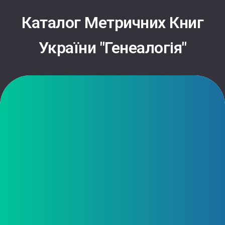
Skip
to
Каталог Метричних Книг
content
України "Генеалогія"