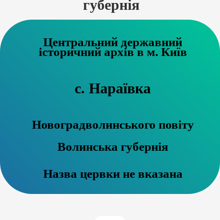
губернія
Центральний державний
історичний архів в м. Київ
с. Нараївка
Новоградволинського повіту
Волинська губернія
Назва цервки не вказана