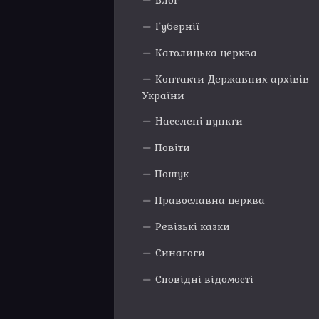
Блог
Губернії
Католицька церква
Контакти Державних архівів
України
Населені пункти
Повіти
Пошук
Православна церква
Ревізькі казки
Синагоги
Сповідні відомості