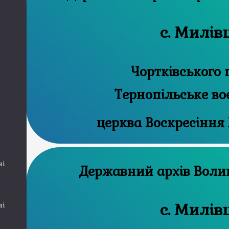
с. Милів
Чортківського 
Тернопільське во
церква Воскресіння
ні
Державний
с. Милів
ні