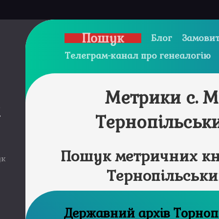
Пошук
Блог
Замовит
Телеграм-канал про генеалогію
Метрики с. М
и
Тернопільськ
Пошук метричних кни
ук
Тернопільськи
Державний ар