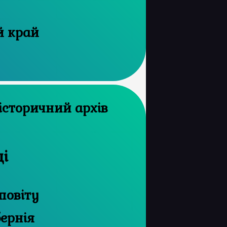
й край
ці
повіту
бернія