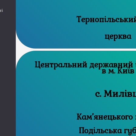
ні
Тернопільськи
церква
Центральний державний історичний архів
в м. Київ
с. Милів
Кам’янецького 
Подільська гу