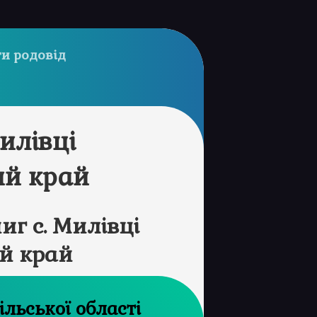
и родовід
илівці
ий край
г с. Милівці
й край
хів Торнопільської області