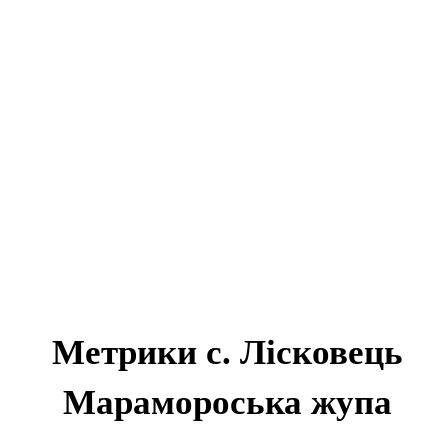
Метрики с. Лісковець
Марамороська жупа