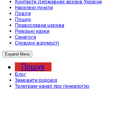
Контакти Державних архівів України
Населені пункти
Повіти
Пошук
Православна церква
Ревізькі казки
Синагоги
Сповідні відомості
Expand Menu
Пошук
Блог
Замовити родовід
Телеграм-канал про генеалогію