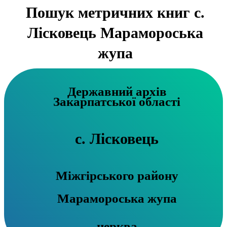
Пошук метричних книг с.
Лісковець Марамороська
жупа
Державний архів
Закарпатської області
с. Лісковець
Міжгірського району
Марамороська жупа
церква