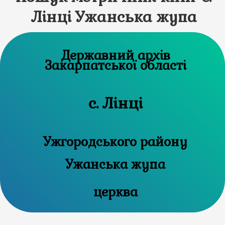
Лінці Ужанська жупа
Державний архів
Закарпатської області
с. Лінці
Ужгородського району
Ужанська жупа
церква