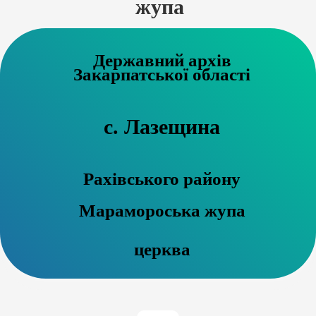
жупа
Державний архів
Закарпатської області
с. Лазещина
Рахівського району
Марамороська жупа
церква