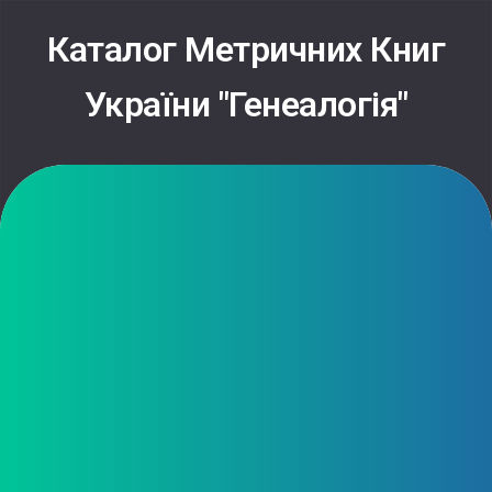
Skip
to
Каталог Метричних Книг
content
України "Генеалогія"