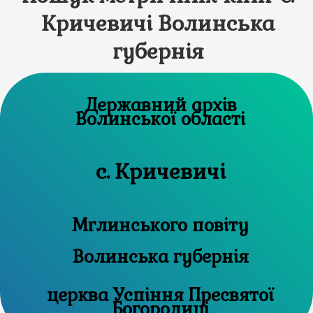
Кричевичі Волинська
губернія
Державний архів
Волинської області
с. Кричевичі
Мглинського повіту
Волинська губернія
церква Успіння Пресвятої
Богородиці