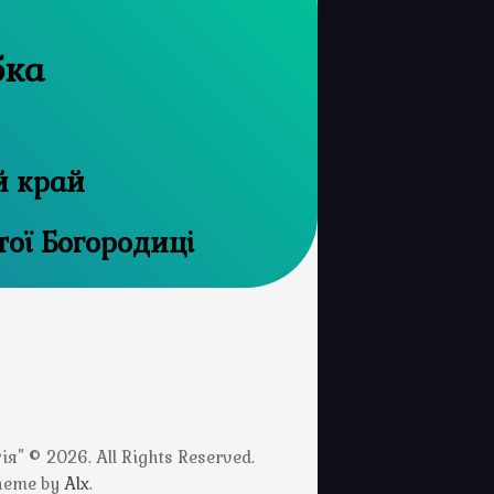
бка
й край
тої Богородиці
" © 2026. All Rights Reserved.
Theme by
Alx
.