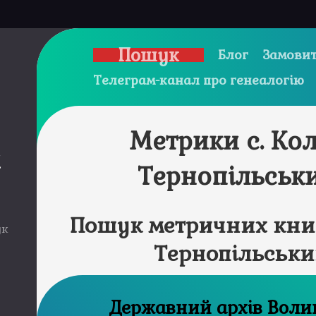
Пошук
Блог
Замовит
Телеграм-канал про генеалогію
Метрики с. Ко
и
Тернопільськ
Пошук метричних книг
ук
Тернопільськи
Державний