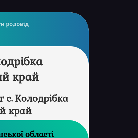
и родовід
лодрібка
ий край
 с. Колодрібка
й край
 архів Волинської області