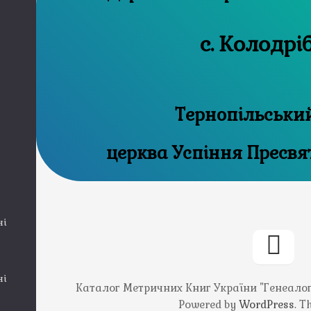
с. Колодрі
Тернопільськи
церква Успіння Пресвя
ні
ні
Каталог Метричних Книг України "Генеалогія
Powered by
WordPress
. 