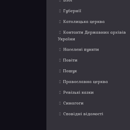
Блог
Губернії
Католицька церква
Контакти Державних архівів
України
Населені пункти
Повіти
Пошук
Православна церква
Ревізькі казки
Синагоги
Сповідні відомості