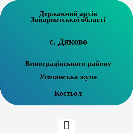
Державний архів
Закарпатської області
с. Дяково
Виноградівського району
Угочанська жупа
Костьол