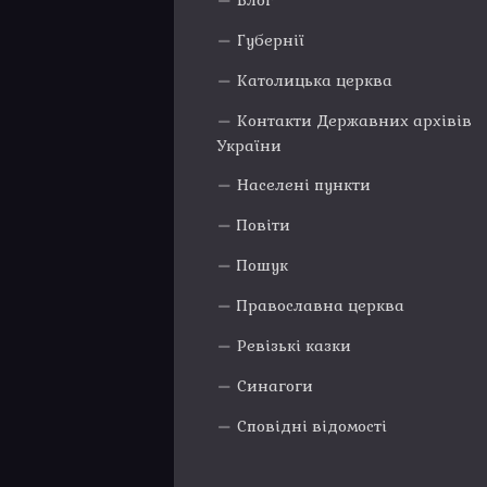
Блог
Губернії
Католицька церква
Контакти Державних архівів
України
Населені пункти
Повіти
Пошук
Православна церква
Ревізькі казки
Синагоги
Сповідні відомості