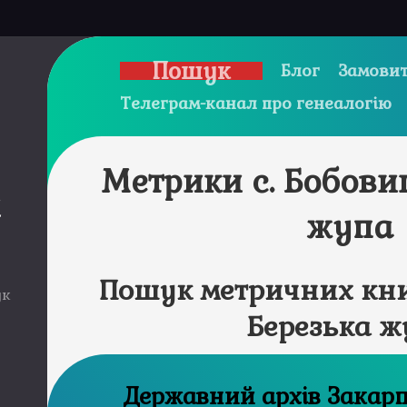
Пошук
Блог
Замовит
Телеграм-канал про генеалогію
Метрики с. Бобови
и
жупа
Пошук метричних кни
ук
Березька ж
Державний а