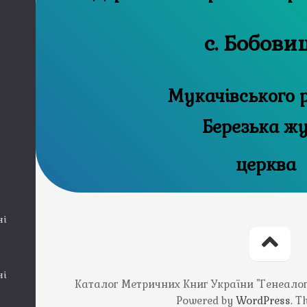
с. Бобови
Мукачівського 
Березька ж
церква
ні
ні
Каталог Метричних Книг України "Генеалогія
Powered by
WordPress
. 