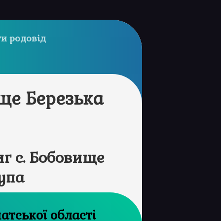
и родовід
ще Березька
г с. Бобовище
упа
рхів Закарпатської області