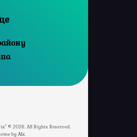
ще
району
упа
" © 2026. All Rights Reserved.
Theme by
Alx
.