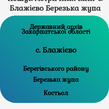
Блажієво Березька жупа
Державний архів
Закарпатської області
с. Блажієво
Берегівського району
Березька жупа
Костьол