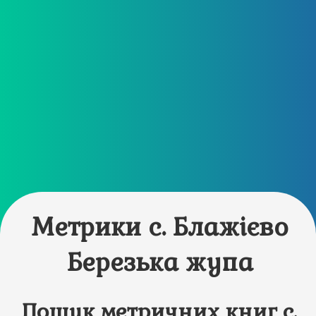
Метрики с. Блажієво
Березька жупа
Пошук метричних книг с.