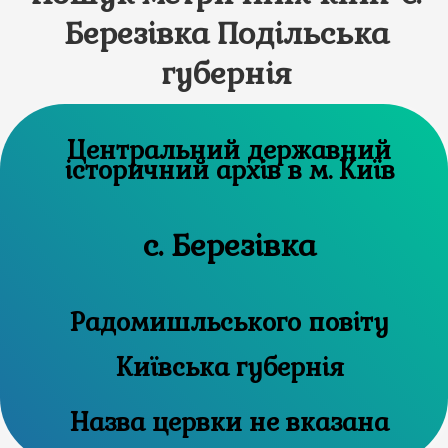
Березівка Подільська
губернія
Центральний державний
історичний архів в м. Київ
с. Березівка
Радомишльського повіту
Київська губернія
Назва цервки не вказана