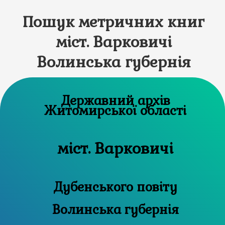
Пошук метричних книг
міст. Варковичі
Волинська губернія
Державний архів
Житомирської області
міст. Варковичі
Дубенського повіту
Волинська губернія