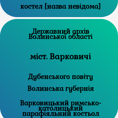
костел [назва невідома]
Державний архів
Волинської області
міст. Варковичі
Дубенського повіту
Волинська губернія
Варковицький римсько-
католицький
парафіяльний костьол