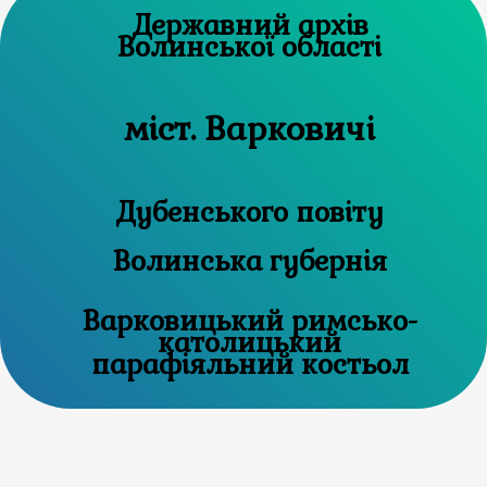
Державний архів
Волинської області
міст. Варковичі
Дубенського повіту
Волинська губернія
Варковицький римсько-
католицький
парафіяльний костьол