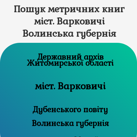
Пошук метричних книг
міст. Варковичі
Волинська губернія
Державний архів
Житомирської області
міст. Варковичі
Дубенського повіту
Волинська губернія