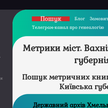
Пошук
Блог
Замовит
Телеграм-канал про генеалогію
Метрики міст. Вахн
и
губерні
Пошук метричних книг 
ук
Київська губ
Державний а