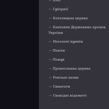
Блог
Губернії
Католицька церква
Контакти Державних архівів
України
Населені пункти
Повіти
Пошук
Православна церква
Ревізькі казки
Синагоги
Сповідні відомості