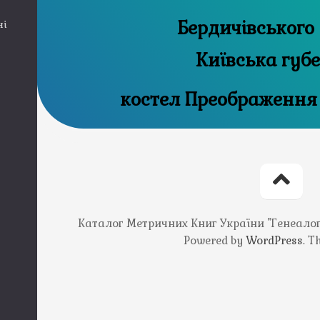
Бердичівського 
ні
Київська губ
костел Преображення
Каталог Метричних Книг України "Генеалогія
Powered by
WordPress
. 