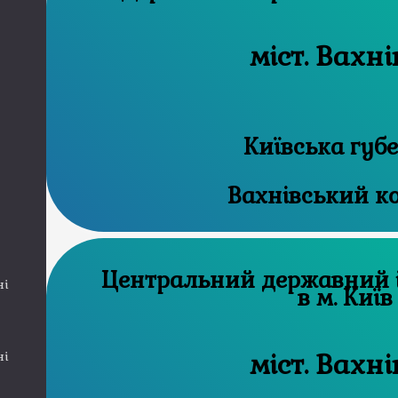
міст. Вахн
Київська губ
Вахнівський к
Центральний державний історичний архів
ні
в м. Київ
міст. Вахн
ні