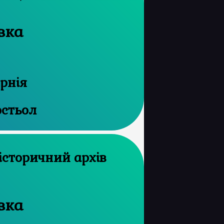
івка
ернія
остьол
івка