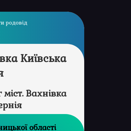
и родовід
івка Київська
я
міст. Вахнівка
ернія
рхів Хмельницької області