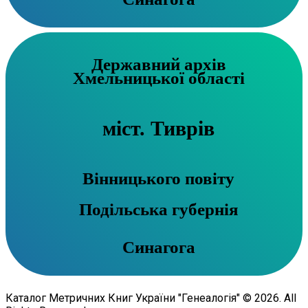
Державний архів
Хмельницької області
міст. Тиврів
Вінницького повіту
Подільська губернія
Синагога
Каталог Метричних Книг України "Генеалогія" © 2026. All