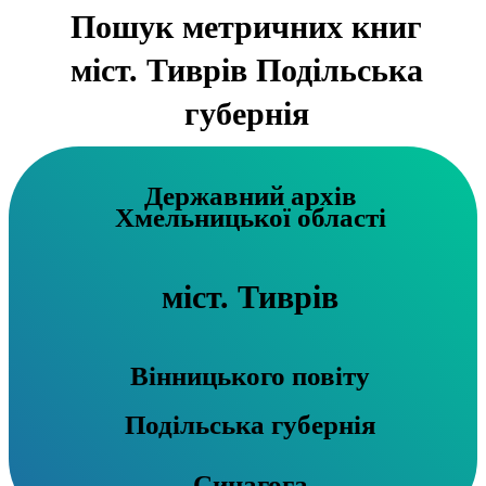
Пошук метричних книг
міст. Тиврів Подільська
губернія
Державний архів
Хмельницької області
міст. Тиврів
Вінницького повіту
Подільська губернія
Синагога