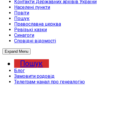
Контакти Державних архівів України
Населені пункти
Повіти
Пошук
Православна церква
Ревізькі казки
Синагоги
Сповідні відомості
Expand Menu
Пошук
Блог
Замовити родовід
Телеграм-канал про генеалогію