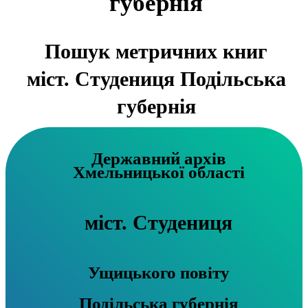
губернія
Пошук метричних книг
міст. Студениця Подільська
губернія
Державний архів
Хмельницької області
міст. Студениця
Ущицького повіту
Подільська губернія