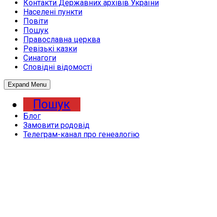
Контакти Державних архівів України
Населені пункти
Повіти
Пошук
Православна церква
Ревізькі казки
Синагоги
Сповідні відомості
Expand Menu
Пошук
Блог
Замовити родовід
Телеграм-канал про генеалогію