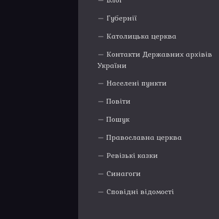
Блог
Губернії
Католицька церква
Контакти Державних архівів
України
Населені пункти
Повіти
Пошук
Православна церква
Ревізькі казки
Синагоги
Сповідні відомості