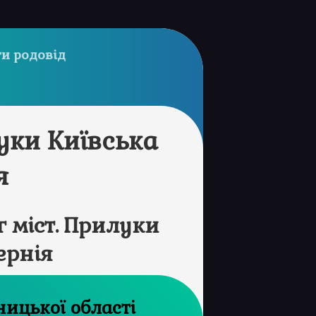
и родовід
уки Київська
я
 міст. Прилуки
ернія
рхів Хмельницької області