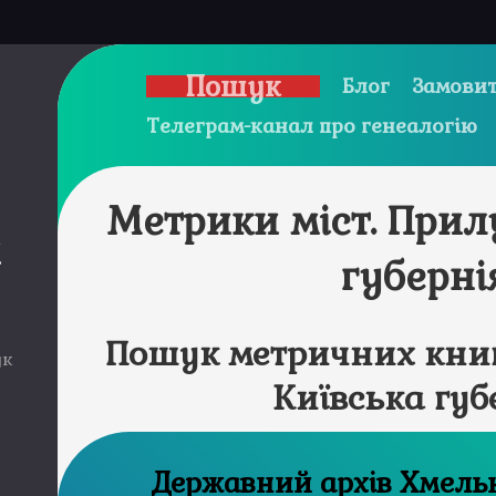
Пошук
Блог
Замовит
Телеграм-канал про генеалогію
Метрики міст. Прил
и
губерні
Пошук метричних книг
ук
Київська губ
Державний а