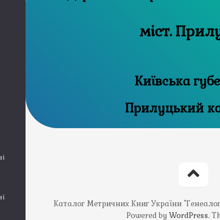
міст. Прил
Київська губ
Прилуцький ко
ні
ні
Каталог Метричних Книг України "Генеалогія
Powered by
WordPress
. 