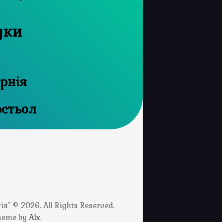
уки
ернія
стьол
" © 2026. All Rights Reserved.
Theme by
Alx
.