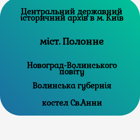
Центральний державний
історичний архів в м. Київ
міст. Полонне
Новоград-Волинського
повіту
Волинська губернія
костел Св.Анни