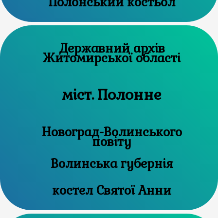
Полонський костьол
Державний архів
Житомирської області
міст. Полонне
Новоград-Волинського
повіту
Волинська губернія
костел Святої Анни