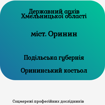
Державний архів
Хмельницької області
міст. Оринин
Подільська губернія
Орининський костьол
Соцмережі професійних дослідників