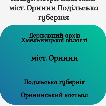
міст. Оринин Подільська
губернія
Державний архів
Хмельницької області
міст. Оринин
Подільська губернія
Орининський костьол