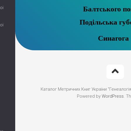
Балтського по
ої
Подільська губ
ої
Синагога
Каталог Метричних Книг України "Генеалогія"
Powered by
WordPress
. T