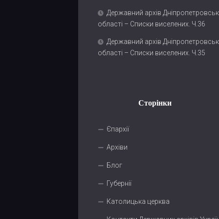
Державний архів Дніпропетровськ
області – Списки виселених. Ч.36
Державний архів Дніпропетровськ
області – Списки виселених. Ч.35
Сторінки
Єпархії
Архіви
Блог
Губернії
Католицька церква