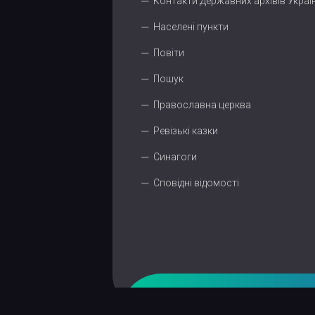
Контакти Державних архівів Украї
Населені пункти
Повіти
Пошук
Православна церква
Ревізькі казки
Синагоги
Сповідні відомості