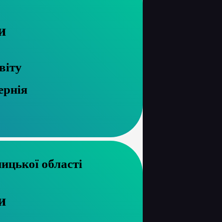
и
віту
ернія
хів Хмельницької області
и