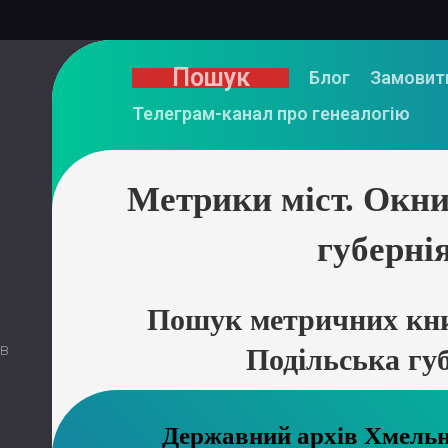
Пошук
Блог
Замовит
Телеграм-канал про генеалогію
Метрики міст. Окни
губерні
Пошук метричних кни
 в
Подільська гу
Державний ар