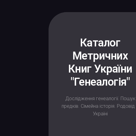
Skip
to
content
Каталог
Метричних
Книг України
"Генеалогія"
Дослідження генеалогії. Пошук
предків. Сімейна історія. Родовід
Україні