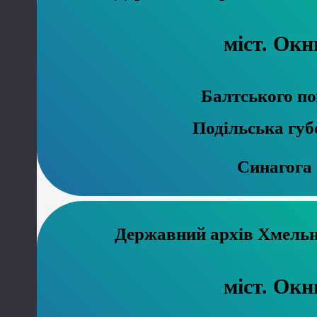
міст. Окн
Балтського по
Подільська губ
Синагога
Державний ар
міст. Окн