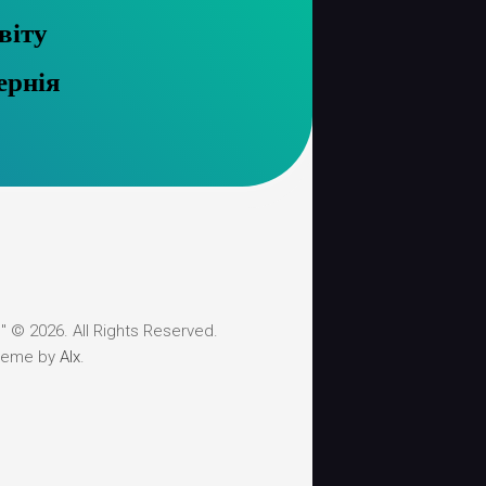
віту
ернія
 © 2026. All Rights Reserved.
heme by
Alx
.