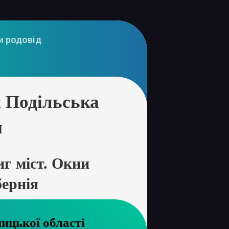
и родовід
 Подільська
я
г міст. Окни
бернія
хів Хмельницької області