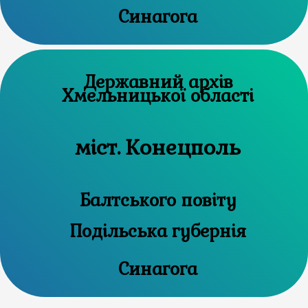
Синагога
Державний архів
Хмельницької області
міст. Конецполь
Балтського повіту
Подільська губернія
Синагога