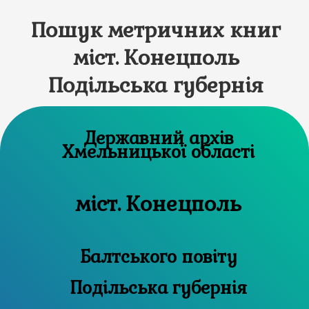
Пошук метричних книг
міст. Конецполь
Подільська губернія
Державний архів
Хмельницької області
міст. Конецполь
Балтського повіту
Подільська губернія