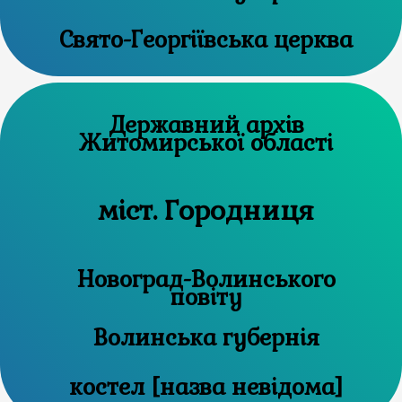
Свято-Георгіївська церква
Державний архів
Житомирської області
міст. Городниця
Новоград-Волинського
повіту
Волинська губернія
костел [назва невідома]