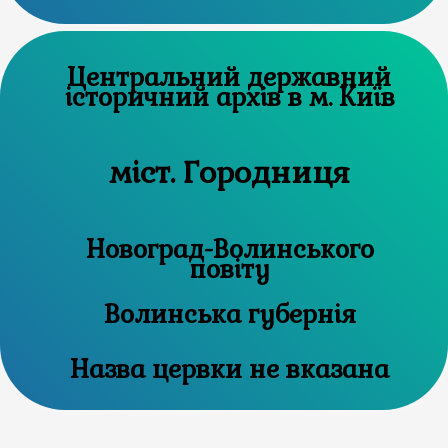
Центральний державний
історичний архів в м. Київ
міст. Городниця
Новоград-Волинського
повіту
Волинська губернія
Назва цервки не вказана