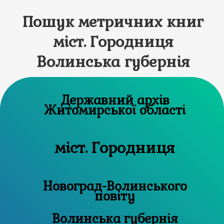
Пошук метричних книг
міст. Городниця
Волинська губернія
Державний архів
Житомирської області
міст. Городниця
Новоград-Волинського
повіту
Волинська губернія