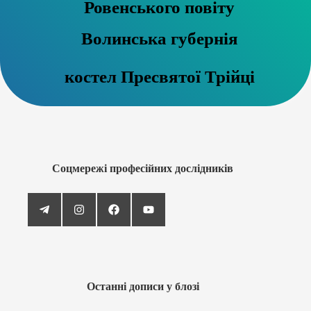
Ровенського повіту
Волинська губернія
костел Пресвятої Трійці
Соцмережі професійних дослідників
Останні дописи у блозі