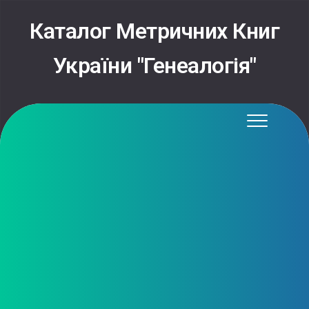
Skip
to
Каталог Метричних Книг
content
України "Генеалогія"