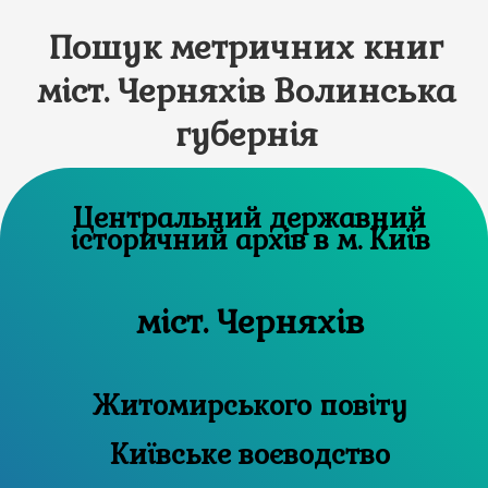
Пошук метричних книг
міст. Черняхів Волинська
губернія
Центральний державний
історичний архів в м. Київ
міст. Черняхів
Житомирського повіту
Київське воєводство