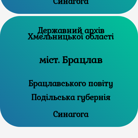
Синагога
Державний архів
Хмельницької області
міст. Брацлав
Брацлавського повіту
Подільська губернія
Синагога