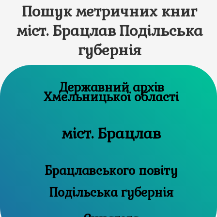
Пошук метричних книг
міст. Брацлав Подільська
губернія
Державний архів
Хмельницької області
міст. Брацлав
Брацлавського повіту
Подільська губернія