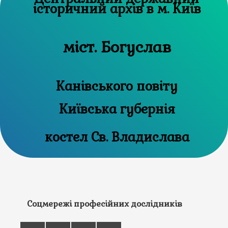
історичний архів в м. Київ
міст. Богуслав
Канівського повіту
Київська губернія
костел Св. Владислава
Соцмережі професійних дослідників