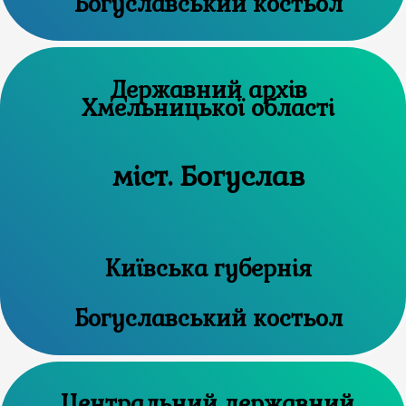
Богуславський костьол
Державний архів
Хмельницької області
міст. Богуслав
Київська губернія
Богуславський костьол
Центральний державний