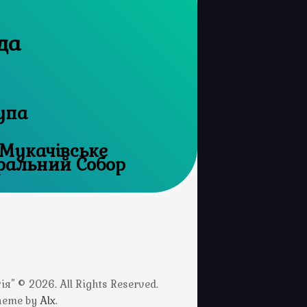
да
упа
 Мукачівське
тво, Кафедральний Собор
" © 2026. All Rights Reserved.
Theme by
Alx
.