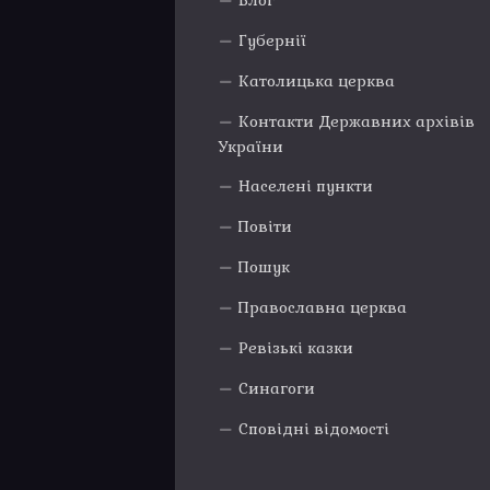
Блог
Губернії
Католицька церква
Контакти Державних архівів
України
Населені пункти
Повіти
Пошук
Православна церква
Ревізькі казки
Синагоги
Сповідні відомості