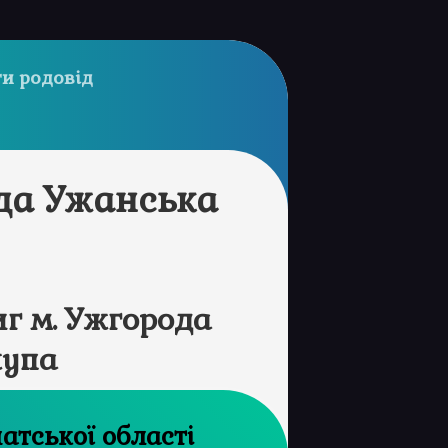
и родовід
да Ужанська
г м. Ужгорода
жупа
рхів Закарпатської області