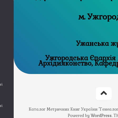
м. Ужгоро
Ужанська ж
Ужгородська Єпархія
Архідияконс
ні
ні
Каталог Метричних Книг України "Генеалогія
Powered by
WordPress
. 