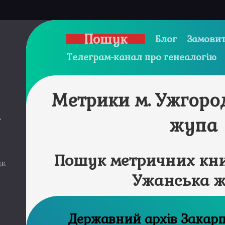
Пошук
Блог
Замовит
Телеграм-канал про генеалогію
Метрики м. Ужгоро
и
жупа
Пошук метричних кни
ук
Ужанська 
Державний а