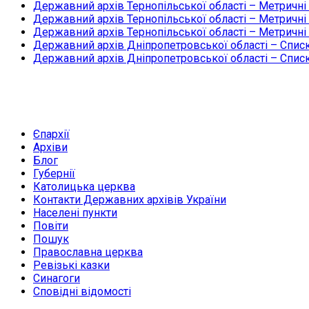
Державний архів Тернопільської області – Метричні
Державний архів Тернопільської області – Метричні
Державний архів Тернопільської області – Метричні
Державний архів Дніпропетровської області – Списк
Державний архів Дніпропетровської області – Списк
Єпархії
Архіви
Блог
Губернії
Католицька церква
Контакти Державних архівів України
Населені пункти
Повіти
Пошук
Православна церква
Ревізькі казки
Синагоги
Сповідні відомості