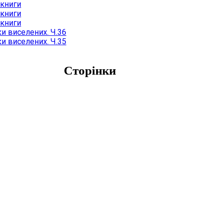
 книги
 книги
 книги
и виселених. Ч.36
и виселених. Ч.35
Сторінки