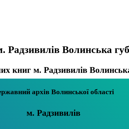
. Радзивилів Волинська губ
х книг м. Радзивилів Волинська
Державний архів Волинської області
м. Радзивилів