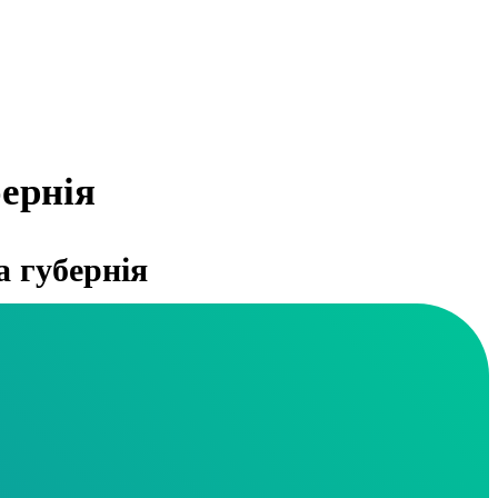
ернія
 губернія