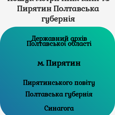
Пирятин Полтавська
губернія
Державний архів
Полтавської області
м. Пирятин
Пирятинського повіту
Полтавська губернія
Синагога