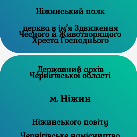
Ніжинський полк
церква в ім’я Здвиження
Чесного й Животворящого
Хреста Господнього
Державний архів
Чернігівської області
м. Ніжин
Ніжинського повіту
Чернігівське намісництво