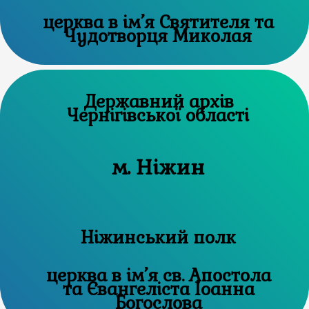
церква в ім’я Святителя та
Чудотворця Миколая
Державний архів
Чернігівської області
м. Ніжин
Ніжинський полк
церква в ім’я св. Апостола
та Євангеліста Іоанна
Богослова