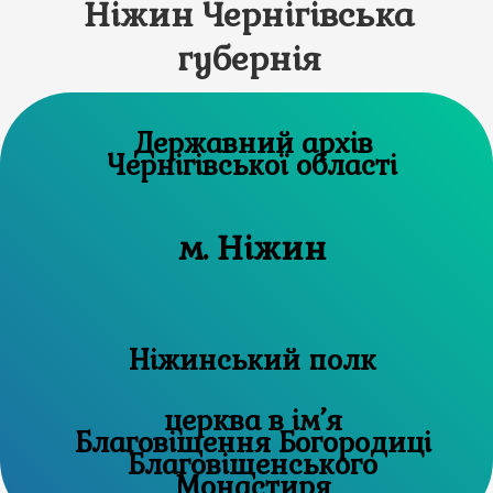
Ніжин Чернігівська
губернія
Державний архів
Чернігівської області
м. Ніжин
Ніжинський полк
церква в ім’я
Благовіщення Богородиці
Благовіщенського
Монастиря