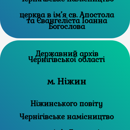
церква в ім’я св. Апостола
та Євангеліста Іоанна
Богослова
Державний архів
Чернігівської області
м. Ніжин
Ніжинського повіту
Чернігівське намісництво