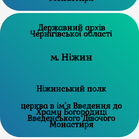
Державний архів
Чернігівської області
м. Ніжин
Ніжинський полк
церква в ім’я Введення до
Храму Богородиці
Введенського Дівочого
Монастиря