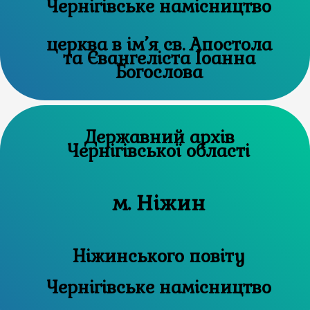
Чернігівське намісництво
церква в ім’я св. Апостола
та Євангеліста Іоанна
Богослова
Державний архів
Чернігівської області
м. Ніжин
Ніжинського повіту
Чернігівське намісництво