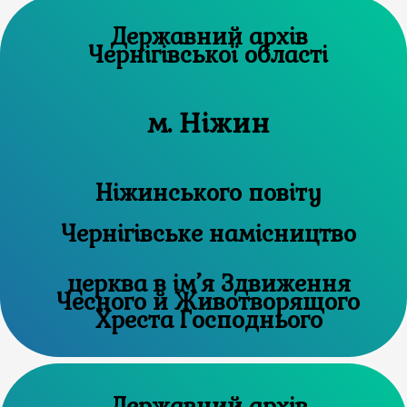
Державний архів
Чернігівської області
м. Ніжин
Ніжинського повіту
Чернігівське намісництво
церква в ім’я Здвиження
Чесного й Животворящого
Хреста Господнього
Державний архів