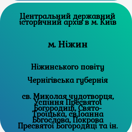
Центральний державний
історичний архів в м. Київ
м. Ніжин
Ніжинського повіту
Чернігівська губернія
св. Миколая чудотворця,
Успіння Пресвятої
Богородиці, Свято-
Троїцька, св.Іоанна
Богослова, Покрова
Пресвятої Богородиці та ін.