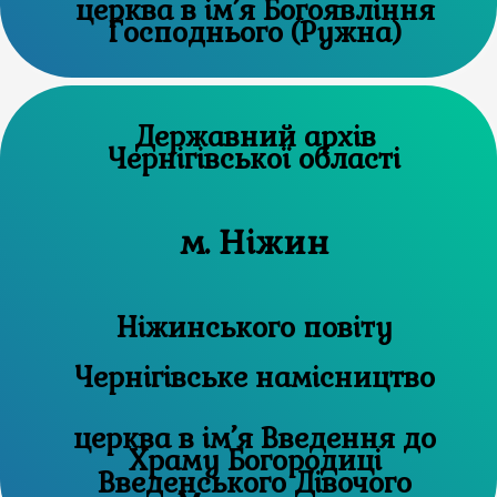
церква в ім’я Богоявління
Господнього (Ружна)
Державний архів
Чернігівської області
м. Ніжин
Ніжинського повіту
Чернігівське намісництво
церква в ім’я Введення до
Храму Богородиці
Введенського Дівочого