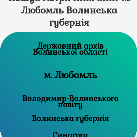
Любомль Волинська
губернія
Державний архів
Волинської області
м. Любомль
Володимир-Волинського
повіту
Волинська губернія
Синагога